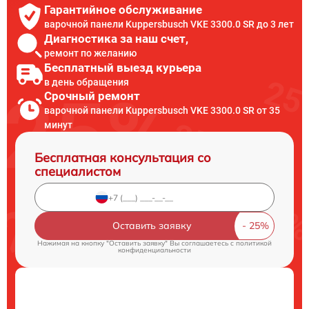
Гарантийное обслуживание
варочной панели Kuppersbusch VKE 3300.0 SR до 3 лет
Диагностика за наш счет,
ремонт по желанию
Бесплатный выезд курьера
в день обращения
Срочный ремонт
варочной панели Kuppersbusch VKE 3300.0 SR от 35
минут
Бесплатная консультация со
специалистом
Оставить заявку
Нажимая на кнопку "Оставить заявку" Вы соглашаетесь c
политикой
конфиденциальности