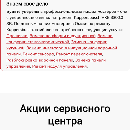
Знаем свое дело
Будьте уверены в профессионализме наших мастеров - они
с уверенностью выполнят ремонт Kuppersbusch VKE 3300.0
SR. По данным наших мастеров в Омске по ремонту
Kuppersbusch, наиболее востребованы следующие услуги:
Прошивка
,
Замена конфорки индукционной
,
Замена
конфорки стеклокерамической
,
Замена конфорки
чугунной
,
Замена инвентора в индукционной варочной
панели
,
Ремонт сенсора
,
Ремонт переключателя
,
Разблокировка варочной панели
,
Замена панели
управления
,
Ремонт модуля управления
.
Акции сервисного
центра