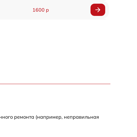
1600 р
750 р
600 р
1600 р
1900 р
1600 р
енного ремонта (например, неправильная