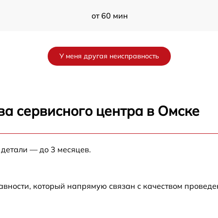
от 60 мин
от 60 мин
У меня другая неисправность
от 60 мин
K
от 60 мин
ва сервисного центра в Омске
K
от 60 мин
 детали — до 3 месяцев.
от 60 мин
авности, который напрямую связан с качеством провед