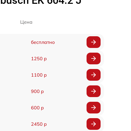
usch EK 604.2 J
Цена
бесплатно
1250 р
1100 р
900 р
600 р
2450 р