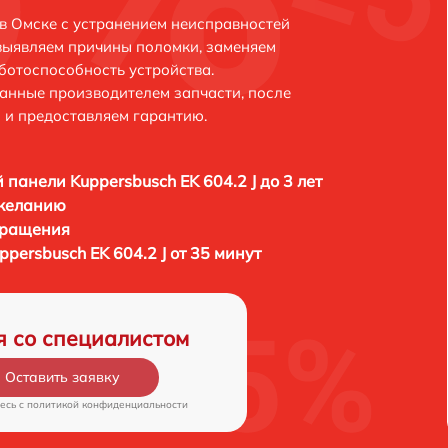
 в Омске с устранением неисправностей
выявляем причины поломки, заменяем
ботоспособность устройства.
анные производителем запчасти, после
 и предоставляем гарантию.
 панели Kuppersbusch EK 604.2 J до 3 лет
 желанию
бращения
persbusch EK 604.2 J от 35 минут
я со специалистом
Оставить заявку
есь c
политикой конфиденциальности