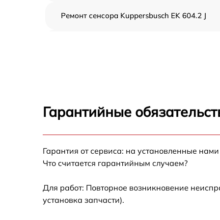
Ремонт сенсора Kuppersbusch EK 604.2 J
Ремонт переключателя Kuppersbusch EK
604.2 J
Разблокировка варочной панели
Kuppersbusch EK 604.2 J
Замена панели управления Kuppersbusch E
604.2 J
Гарантийные обязательст
Ремонт модуля управления Kuppersbusch E
604.2 J
Гарантия от сервиса: на установленные нами
Замена сенсора Kuppersbusch EK 604.2 J
Что считается гарантийным случаем?
Для работ: Повторное возникновение неиспр
установка запчасти).