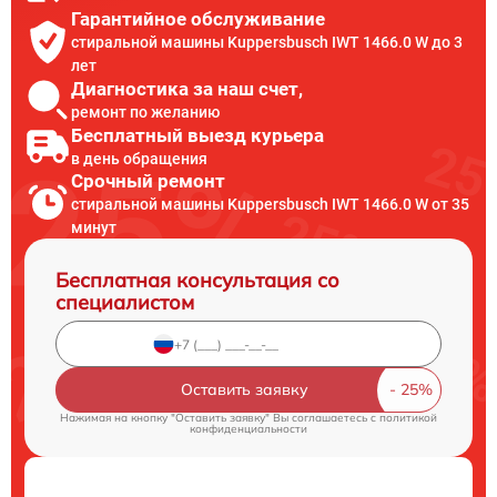
Гарантийное обслуживание
стиральной машины Kuppersbusch IWT 1466.0 W до 3
лет
Диагностика за наш счет,
ремонт по желанию
Бесплатный выезд курьера
в день обращения
Срочный ремонт
стиральной машины Kuppersbusch IWT 1466.0 W от 35
минут
Бесплатная консультация со
специалистом
Оставить заявку
Нажимая на кнопку "Оставить заявку" Вы соглашаетесь c
политикой
конфиденциальности