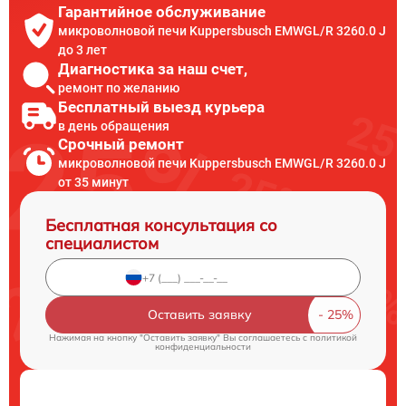
Гарантийное обслуживание
микроволновой печи Kuppersbusch EMWGL/R 3260.0 J
до 3 лет
Диагностика за наш счет,
ремонт по желанию
Бесплатный выезд курьера
в день обращения
Срочный ремонт
микроволновой печи Kuppersbusch EMWGL/R 3260.0 J
от 35 минут
Бесплатная консультация со
специалистом
Оставить заявку
Нажимая на кнопку "Оставить заявку" Вы соглашаетесь c
политикой
конфиденциальности