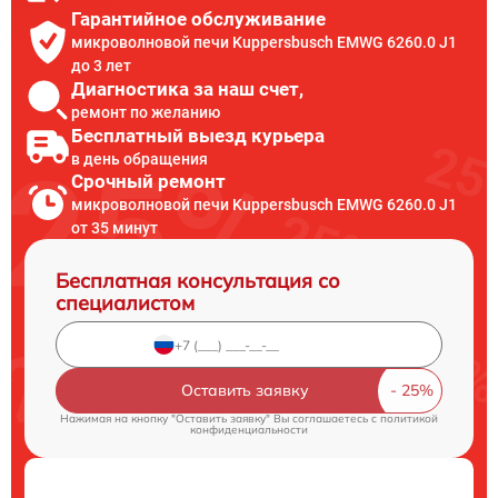
Гарантийное обслуживание
микроволновой печи Kuppersbusch EMWG 6260.0 J1
до 3 лет
Диагностика за наш счет,
ремонт по желанию
Бесплатный выезд курьера
в день обращения
Срочный ремонт
микроволновой печи Kuppersbusch EMWG 6260.0 J1
от 35 минут
Бесплатная консультация со
специалистом
Оставить заявку
Нажимая на кнопку "Оставить заявку" Вы соглашаетесь c
политикой
конфиденциальности