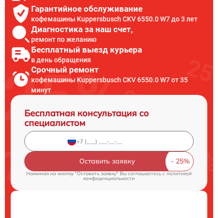
Гарантийное обслуживание
кофемашины Kuppersbusch CKV 6550.0 W7 до 3 лет
Диагностика за наш счет,
ремонт по желанию
Бесплатный выезд курьера
в день обращения
Срочный ремонт
кофемашины Kuppersbusch CKV 6550.0 W7 от 35
минут
Бесплатная консультация со
специалистом
Оставить заявку
Нажимая на кнопку "Оставить заявку" Вы соглашаетесь c
политикой
конфиденциальности