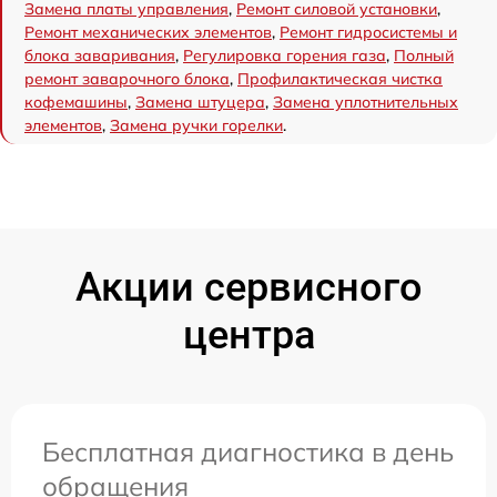
Замена платы управления
,
Ремонт силовой установки
,
Ремонт механических элементов
,
Ремонт гидросистемы и
блока заваривания
,
Регулировка горения газа
,
Полный
ремонт заварочного блока
,
Профилактическая чистка
кофемашины
,
Замена штуцера
,
Замена уплотнительных
элементов
,
Замена ручки горелки
.
Акции сервисного
центра
Бесплатная диагностика в день
обращения