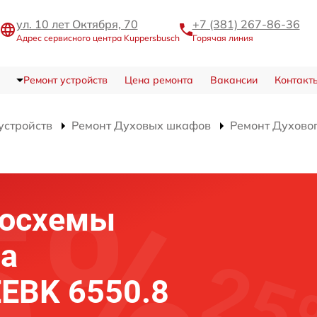
ул. 10 лет Октября, 70
+7 (381) 267-86-36
Адрес сервисного центра Kuppersbusch
Горячая линия
Ремонт устройств
Цена ремонта
Вакансии
Контакт
устройств
Ремонт Духовых шкафов
Ремонт Духовог
росхемы
фа
EEBK 6550.8