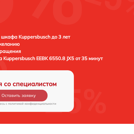
 шкафа Kuppersbusch до 3 лет
 желанию
бращения
фа
Kuppersbusch EEBK 6550.8 JX5 от 35 минут
я со специалистом
Оставить заявку
есь c
политикой конфиденциальности