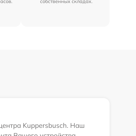
часов.
собственных складах.
 центра Kuppersbusch. Наш
онта Вашего устройства