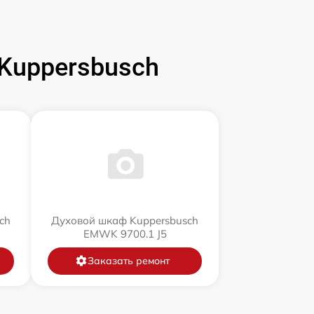
Kuppersbusch
ch
Духовой шкаф Kuppersbusch
EMWK 9700.1 J5
Заказать ремонт