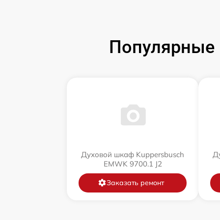
Популярные 
Духовой шкаф Kuppersbusch
Д
EMWK 9700.1 J2
Заказать ремонт