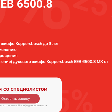
EEB 6500.8
 шкафа Kuppersbusch до 3 лет
 желанию
бращения
вление) духового шкафа
Kuppersbusch EEB 6500.8 MX от
я со специалистом
Оставить заявку
есь c
политикой конфиденциальности