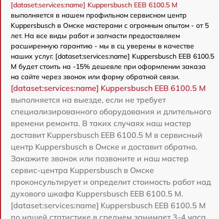
[dataset:services:name] Kuppersbusch EEB 6100.5 M
выполняется в нашем профильном сервисном центр
Kuppersbusch в Омске мастерами с огромным опытом - от 5
лет. На все виды работ и запчасти предоставляем
расширенную гарантию - мы в сц уверены в качестве
наших услуг. [dataset:services:name] Kuppersbusch EEB 6100.5
M будет стоить на -15% дешевле при оформлении заказа
на сайте через звонок или форму обратной связи.
[dataset:services:name] Kuppersbusch EEB 6100.5 M
выполняется на выезде, если не требует
специализированного оборудования и длительного
времени ремонта. В таких случаях наш мастер
доставит Kuppersbusch EEB 6100.5 M в сервисный
центр Kuppersbusch в Омске и доставит обратно.
Закажите звонок или позвоните и наш мастер
сервис-центра Kuppersbusch в Омске
проконсультирует и определит стоимость работ над
духового шкафа Kuppersbusch EEB 6100.5 M.
[dataset:services:name] Kuppersbusch EEB 6100.5 M
по нашей статистике в среднем занимает 3-4 часа